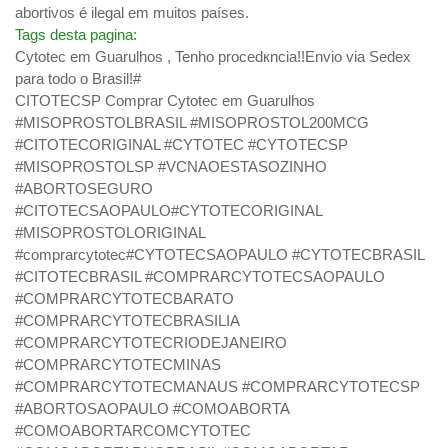
abortivos é ilegal em muitos países.
Tags desta pagina:
Cytotec em Guarulhos , Tenho procedкncia!!Envio via Sedex
para todo o Brasil!#
CITOTECSP Comprar Cytotec em Guarulhos
#MISOPROSTOLBRASIL #MISOPROSTOL200MCG
#CITOTECORIGINAL #CYTOTEC #CYTOTECSP
#MISOPROSTOLSP #VCNAOESTASOZINHO
#ABORTOSEGURO
#CITOTECSAOPAULO#CYTOTECORIGINAL
#MISOPROSTOLORIGINAL
#comprarcytotec#CYTOTECSAOPAULO #CYTOTECBRASIL
#CITOTECBRASIL #COMPRARCYTOTECSAOPAULO
#COMPRARCYTOTECBARATO
#COMPRARCYTOTECBRASILIA
#COMPRARCYTOTECRIODEJANEIRO
#COMPRARCYTOTECMINAS
#COMPRARCYTOTECMANAUS #COMPRARCYTOTECSP
#ABORTOSAOPAULO #COMOABORTA
#COMOABORTARCOMCYTOTEC