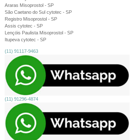
Araras Misoprostol - SP
São Caetano do Sul cytotec - SP
Registro Misoprostol - SP
Assis cytotec - SP
Lençóis Paulista Misoprostol - SP
Itupeva cytotec - SP
(11) 91117-9463
(11) 91296-4874