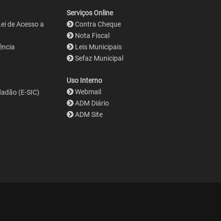
Serviços Online
Lei de Acesso a
Contra Cheque
Nota Fiscal
ência
Leis Municipais
Sefaz Municipal
Uso Interno
Webmail
dadão (E-SIC)
ADM Diário
ADM Site