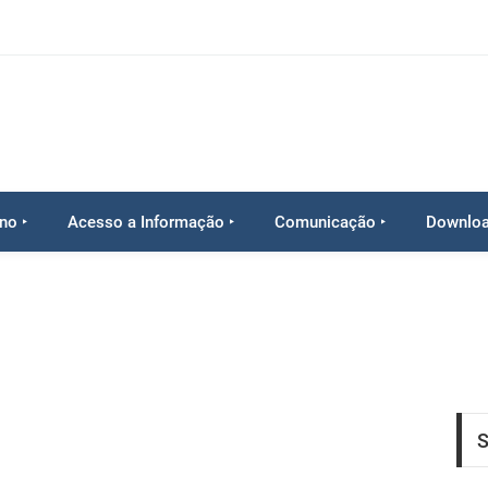
no ‣
Acesso a Informação ‣
Comunicação ‣
Downlo
S