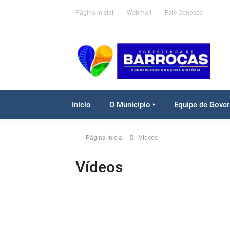
Página inicial
Webmail
Fale Conosco
Início
O Município ‣
Equipe de Gover
Página Inicial
Vídeos
Vídeos